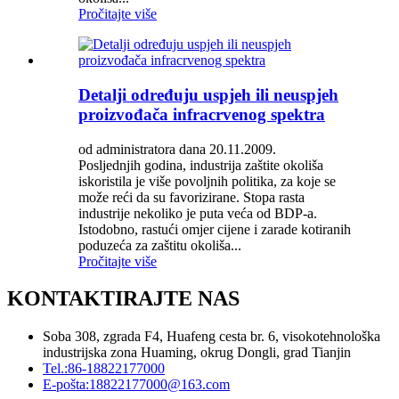
Pročitajte više
Detalji određuju uspjeh ili neuspjeh
proizvođača infracrvenog spektra
od administratora dana 20.11.2009.
Posljednjih godina, industrija zaštite okoliša
iskoristila je više povoljnih politika, za koje se
može reći da su favorizirane. Stopa rasta
industrije nekoliko je puta veća od BDP-a.
Istodobno, rastući omjer cijene i zarade kotiranih
poduzeća za zaštitu okoliša...
Pročitajte više
KONTAKTIRAJTE NAS
Soba 308, zgrada F4, Huafeng cesta br. 6, visokotehnološka
industrijska zona Huaming, okrug Dongli, grad Tianjin
Tel.:
86-18822177000
E-pošta:
18822177000@163.com