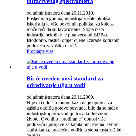
infracrvenog spektrometra
od administratora dana 20.11.2010.
Posljednjih godina, industrija zaštite okoliša
iskoristila je više povoljnih politika, za koje se
može reći da su favorizirane. Stopa rasta
industrije nekoliko je puta veća od BDP-a.
Istodobno, rastući omjer cijene i zarade kotiranih
poduzeća za zaštitu okoliša...
Pročitajte više
Bit će uveden novi standard za
određivanje ulja u vodi
od administratora dana 20.11.2009.
Nije ni čudo što mnogi kažu da je oprema za
zaštitu okoliša gotovo posvuda, bilo da se radi o
industrijskoj proizvodnji ili svakodnevnom
životu. Ovo tiho „prodiranje“ donosi više
poduzeća i jurnjave za kapitalom. Prema javnim
statistikama, prosječna godišnja stopa rasta zaštite
okoliša...