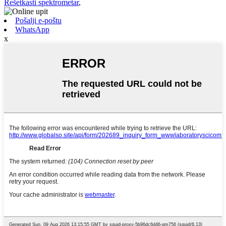
Rešetkasti spektrometar
,
Pošalji e-poštu
WhatsApp
x