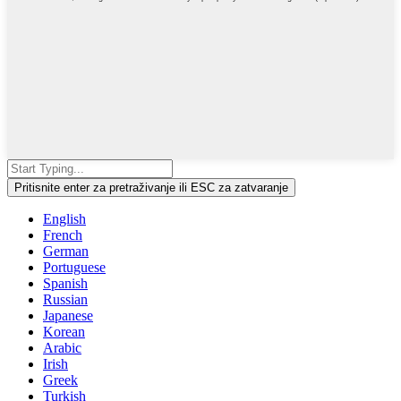
Pritisnite enter za pretraživanje ili ESC za zatvaranje
English
French
German
Portuguese
Spanish
Russian
Japanese
Korean
Arabic
Irish
Greek
Turkish