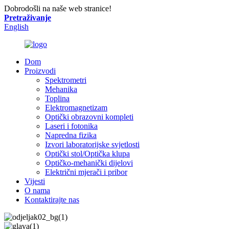
Dobrodošli na naše web stranice!
Pretraživanje
English
Dom
Proizvodi
Spektrometri
Mehanika
Toplina
Elektromagnetizam
Optički obrazovni kompleti
Laseri i fotonika
Napredna fizika
Izvori laboratorijske svjetlosti
Optički stol/Optička klupa
Optičko-mehanički dijelovi
Električni mjerači i pribor
Vijesti
O nama
Kontaktirajte nas