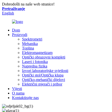
Dobrodošli na naše web stranice!
Pretraživanje
English
Dom
Proizvodi
Spektrometri
Mehanika
Toplina
Elektromagnetizam
Optički obrazovni kompleti
Laseri i fotonika
Napredna fizika
Izvori laboratorijske svjetlosti
Optički stol/Optička klupa
Optičko-mehanički dijelovi
Električni mjerači i pribor
Vijesti
O nama
Kontaktirajte nas