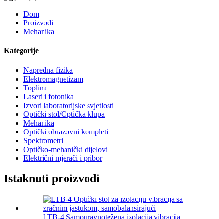
Dom
Proizvodi
Mehanika
Kategorije
Napredna fizika
Elektromagnetizam
Toplina
Laseri i fotonika
Izvori laboratorijske svjetlosti
Optički stol/Optička klupa
Mehanika
Optički obrazovni kompleti
Spektrometri
Optičko-mehanički dijelovi
Električni mjerači i pribor
Istaknuti proizvodi
LTB-4 Samouravnotežena izolacija vibracija