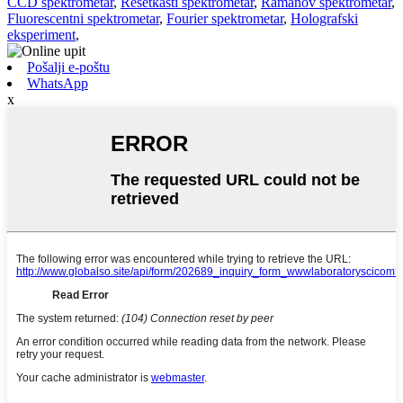
CCD spektrometar
,
Rešetkasti spektrometar
,
Ramanov spektrometar
,
Fluorescentni spektrometar
,
Fourier spektrometar
,
Holografski
eksperiment
,
Pošalji e-poštu
WhatsApp
x