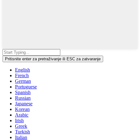
Pritisnite enter za pretraživanje ili ESC za zatvaranje
English
French
German
Portuguese
Spanish
Russian
Japanese
Korean
Arabic
Irish
Greek
Turkish
Italian