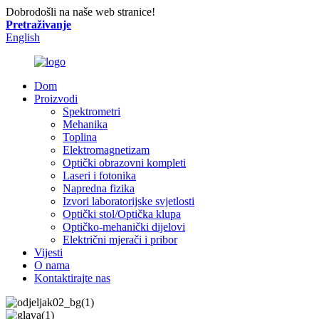
Dobrodošli na naše web stranice!
Pretraživanje
English
Dom
Proizvodi
Spektrometri
Mehanika
Toplina
Elektromagnetizam
Optički obrazovni kompleti
Laseri i fotonika
Napredna fizika
Izvori laboratorijske svjetlosti
Optički stol/Optička klupa
Optičko-mehanički dijelovi
Električni mjerači i pribor
Vijesti
O nama
Kontaktirajte nas