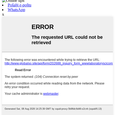
Pošalji e-poštu
WhatsApp
x