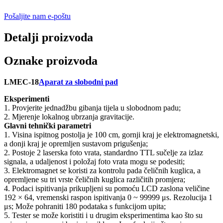
Pošaljite nam e-poštu
Detalji proizvoda
Oznake proizvoda
LMEC-18
Aparat za slobodni pad
Eksperimenti
1. Provjerite jednadžbu gibanja tijela u slobodnom padu;
2. Mjerenje lokalnog ubrzanja gravitacije.
Glavni tehnički parametri
1. Visina ispitnog postolja je 100 cm, gornji kraj je elektromagnetski,
a donji kraj je opremljen sustavom prigušenja;
2. Postoje 2 laserska foto vrata, standardno TTL sučelje za izlaz
signala, a udaljenost i položaj foto vrata mogu se podesiti;
3. Elektromagnet se koristi za kontrolu pada čeličnih kuglica, a
opremljene su tri vrste čeličnih kuglica različitih promjera;
4. Podaci ispitivanja prikupljeni su pomoću LCD zaslona veličine
192 × 64, vremenski raspon ispitivanja 0 ~ 99999 μs. Rezolucija 1
μs; Može pohraniti 180 podataka s funkcijom upita;
5. Tester se može koristiti i u drugim eksperimentima kao što su