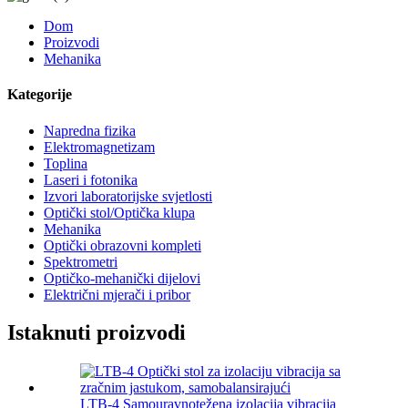
Dom
Proizvodi
Mehanika
Kategorije
Napredna fizika
Elektromagnetizam
Toplina
Laseri i fotonika
Izvori laboratorijske svjetlosti
Optički stol/Optička klupa
Mehanika
Optički obrazovni kompleti
Spektrometri
Optičko-mehanički dijelovi
Električni mjerači i pribor
Istaknuti proizvodi
LTB-4 Samouravnotežena izolacija vibracija