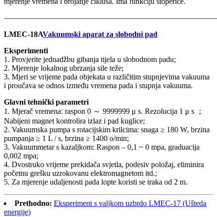
mjerenje vremena i brojanje ciklusa. Ima funkciju štoperice.
———————————————————————————
LMEC-18A
Vakuumski aparat za slobodni pad
Eksperimenti
1. Provjerite jednadžbu gibanja tijela u slobodnom padu;
2. Mjerenje lokalnog ubrzanja sile teže;
3. Mjeri se vrijeme pada objekata u različitim stupnjevima vakuuma
i proučava se odnos između vremena pada i stupnja vakuuma.
Glavni tehnički parametri
1. Mjerač vremena: raspon 0 ～ 9999999 μ s. Rezolucija 1 μ s ；
Nabijeni magnet kontrolira izlaz i pad kuglice;
2. Vakuumska pumpa s rotacijskim krilcima: snaga ≥ 180 W, brzina
pumpanja ≥ 1 L / s, brzina ≥ 1400 o/min;
3. Vakuummetar s kazaljkom: Raspon – 0,1 ~ 0 mpa, graduacija
0,002 mpa;
4. Dvostruko vrijeme prekidača svjetla, podesiv položaj, eliminira
početnu grešku uzrokovanu elektromagnetom itd.;
5. Za mjerenje udaljenosti pada lopte koristi se traka od 2 m.
Prethodno:
Eksperiment s valjkom uzbrdo LMEC-17 (Ušteda
energije)