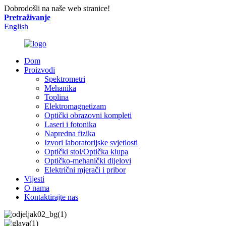
Dobrodošli na naše web stranice!
Pretraživanje
English
Dom
Proizvodi
Spektrometri
Mehanika
Toplina
Elektromagnetizam
Optički obrazovni kompleti
Laseri i fotonika
Napredna fizika
Izvori laboratorijske svjetlosti
Optički stol/Optička klupa
Optičko-mehanički dijelovi
Električni mjerači i pribor
Vijesti
O nama
Kontaktirajte nas