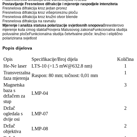
Postavljanje Fresnelove difrakcije i mjerenje raspodjele intenziteta
Fresnelova difrakcija kroz jedan prorez
Fresnelova difrakcija kroz višeproreznu ploču
Fresnelova difrakcija kroz kružni otvor blende
Fresnelova difrakcija na ravnalu
Mjerenje i analiza statusa polarizacije svjetlosnih snopova
Brewsterovo
mjerenje kuta crnog staklaProvjera Malusovog zakonaFunkcionalna studija
poluvalne pločeFunkcionalna studija četvrtvalne ploče: kružno i eliptično
polarizirana svjetlost
Popis dijelova
Opis
Specifikacije/Broj dijela
Količina
He-Ne laser
LTS-10 (>1.5 mW@632.8 nm)
1
Transverzalna
1
Raspon: 80 mm; točnost: 0,01 mm
faza mjerenja
Magnetska
3
baza s
LMP-04
držačem za
stup
Držač
2
ogledala s
LMP-07
dvije osi
Držač
2
LMP-08
objektiva