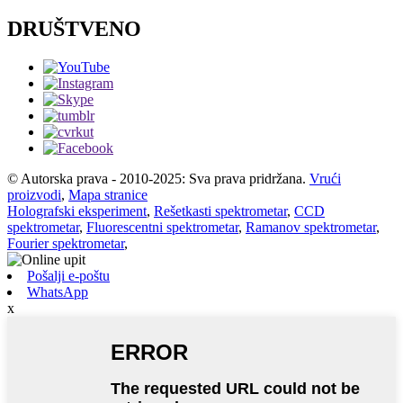
DRUŠTVENO
© Autorska prava - 2010-2025: Sva prava pridržana.
Vrući
proizvodi
,
Mapa stranice
Holografski eksperiment
,
Rešetkasti spektrometar
,
CCD
spektrometar
,
Fluorescentni spektrometar
,
Ramanov spektrometar
,
Fourier spektrometar
,
Pošalji e-poštu
WhatsApp
x