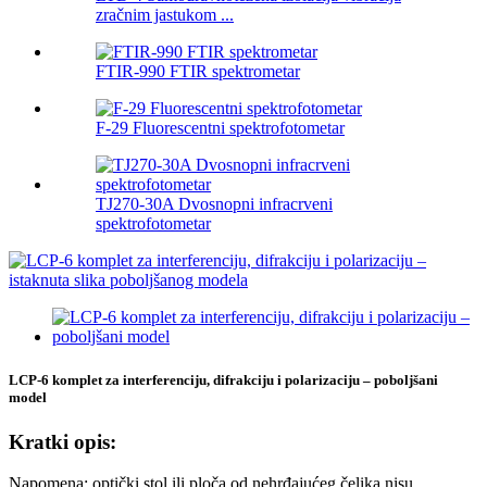
zračnim jastukom ...
FTIR-990 FTIR spektrometar
F-29 Fluorescentni spektrofotometar
TJ270-30A Dvosnopni infracrveni
spektrofotometar
LCP-6 komplet za interferenciju, difrakciju i polarizaciju – poboljšani
model
Kratki opis:
Napomena: optički stol ili ploča od nehrđajućeg čelika nisu