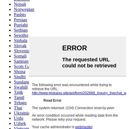
Nepali
Norwegian
Pashto
Persian
Punjabi
Serbian
Sesotho
Sinhala
Slovak
Slovenian
Somali
Samoan
Scots Gaelic
Shona
Sindhi
Sundanese
Swahili
Tajik
Tamil
Telugu
Thai
Ukrainian
Urdu
Uzbek
Vietnamese