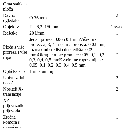
Crna staklena
1
ploča
Ravno
2
Φ 36 mm
ogledalo
Objektiv
f' = 6,2, 150 mm
1 svaki
Rešetka
20 l/mm
1
Jedan prorez: 0,06 i 0,1 mmVišestruki
prorez: 2, 3, 4, 5 (širina proreza: 0,03 mm;
Ploča s više
razmak od središta do središta: 0,09
proreza i više
1
mm)Okrugle rupe: promjer: 0,05, 0,1, 0,2,
rupa
0,3, 0,4, 0,5 mmKvadratne rupe: duljina:
0,05, 0,1, 0,2, 0,3, 0,4, 0,5 mm
Optička šina
1 m; aluminij
1
Univerzalni
2
nosač
Nositelj X-
2
translacije
XZ
1
prijevoznik
prijevoda
Zračna
1
komora s
mjeračem