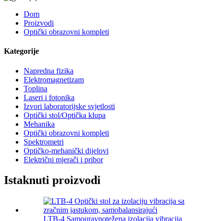
Dom
Proizvodi
Optički obrazovni kompleti
Kategorije
Napredna fizika
Elektromagnetizam
Toplina
Laseri i fotonika
Izvori laboratorijske svjetlosti
Optički stol/Optička klupa
Mehanika
Optički obrazovni kompleti
Spektrometri
Optičko-mehanički dijelovi
Električni mjerači i pribor
Istaknuti proizvodi
LTB-4 Samouravnotežena izolacija vibracija