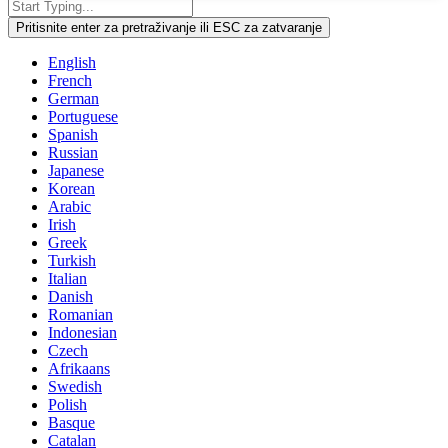
Pritisnite enter za pretraživanje ili ESC za zatvaranje
English
French
German
Portuguese
Spanish
Russian
Japanese
Korean
Arabic
Irish
Greek
Turkish
Italian
Danish
Romanian
Indonesian
Czech
Afrikaans
Swedish
Polish
Basque
Catalan