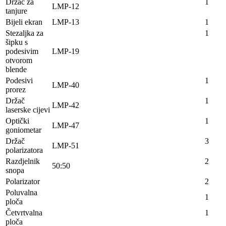
Držač za
1
LMP-12
tanjure
Bijeli ekran
LMP-13
1
Stezaljka za
1
šipku s
podesivim
LMP-19
otvorom
blende
Podesivi
1
LMP-40
prorez
Držač
1
LMP-42
laserske cijevi
Optički
1
LMP-47
goniometar
Držač
3
LMP-51
polarizatora
Razdjelnik
2
50:50
snopa
Polarizator
2
Poluvalna
1
ploča
Četvrtvalna
1
ploča