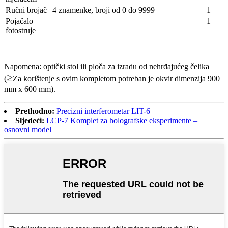
Ručni brojač
4 znamenke, broji od 0 do 9999
1
Pojačalo
1
fotostruje
Napomena: optički stol ili ploča za izradu od nehrđajućeg čelika
≥
(
Za korištenje s ovim kompletom potreban je okvir dimenzija 900
mm x 600 mm).
Prethodno:
Precizni interferometar LIT-6
Sljedeći:
LCP-7 Komplet za holografske eksperimente –
osnovni model