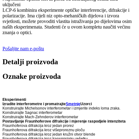
uključeni
LCP-6 kombinira eksperimente optičke interferencije, difrakcije i
polarizacije. Ima cijeli niz opto-mehaničkih dijelova i izvora
svjetlosti, možete provoditi vlastita istraživanja po dijelovima osim
naših eksperimenata. Studenti će u ovom kompletu naučiti većinu
znanja o optici.
Pošaljite nam e-poštu
Detalji proizvoda
Oznake proizvoda
Eksperimenti
Izradite interferometre i promatrajte
Smetnje
Uzorci
Konstruirajte Michelsonov interferometar i izmjerite indeks loma zraka.
Konstruirajte Sagnac interferometar
Konstruirajte Mach-Zehnderov interferometar
Postavljanje Fraunhoferove difrakcije i mjerenje raspodjele intenziteta
Fraunhoferova difrakcija kroz jedan prorez
Fraunhoferova difrakcija kroz višeproreznu ploču
Fraunhoferova difrakcija kroz jedan kružni otvor blende
Fraunhoferova difrakcija kroz transmisijsku rešetku